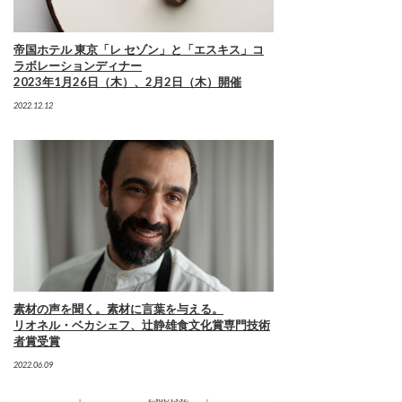
帝国ホテル 東京「レ セゾン」と「エスキス」コ
ラボレーションディナー
2023年1月26日（木）、2月2日（木）開催
2022.12.12
素材の声を聞く。素材に言葉を与える。
リオネル・ベカシェフ、辻静雄食文化賞専門技術
者賞受賞
2022.06.09