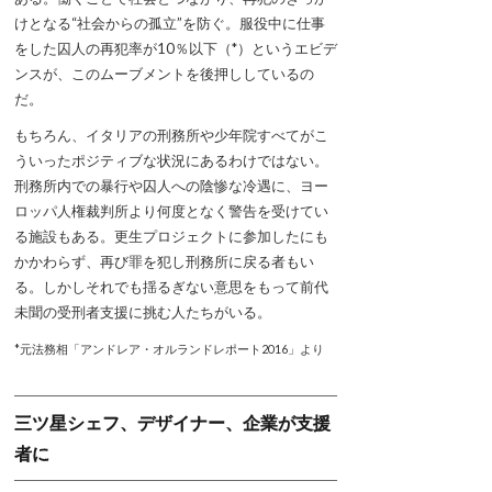
けとなる“社会からの孤立”を防ぐ。服役中に仕事
をした囚人の再犯率が10％以下（*）というエビデ
ンスが、このムーブメントを後押ししているの
だ。
もちろん、イタリアの刑務所や少年院すべてがこ
ういったポジティブな状況にあるわけではない。
刑務所内での暴行や囚人への陰惨な冷遇に、ヨー
ロッパ人権裁判所より何度となく警告を受けてい
る施設もある。更生プロジェクトに参加したにも
かかわらず、再び罪を犯し刑務所に戻る者もい
る。しかしそれでも揺るぎない意思をもって前代
未聞の受刑者支援に挑む人たちがいる。
*元法務相「アンドレア・オルランドレポート2016」より
三ツ星シェフ、デザイナー、企業が支援
者に