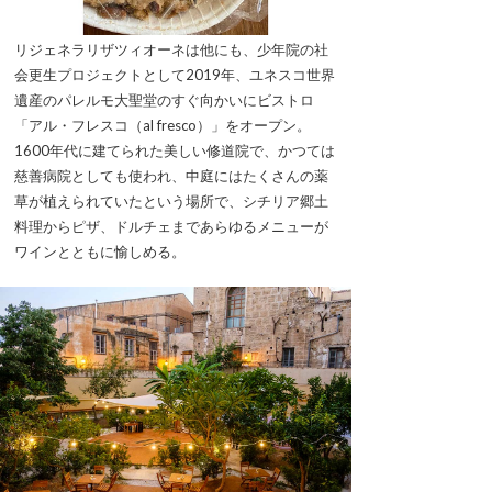
リジェネラリザツィオーネは他にも、少年院の社
会更生プロジェクトとして2019年、ユネスコ世界
遺産のパレルモ大聖堂のすぐ向かいにビストロ
「アル・フレスコ（al fresco）」をオープン。
1600年代に建てられた美しい修道院で、かつては
慈善病院としても使われ、中庭にはたくさんの薬
草が植えられていたという場所で、シチリア郷土
料理からピザ、ドルチェまであらゆるメニューが
ワインとともに愉しめる。