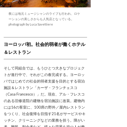
夜には地元ミュージシャンのライブも行われ、ロケ
ーションの美しさからも人気店となっている。
photograph by Luca Savettiere
ヨーロッパ初。社会的弱者が働くホテル
＆レストラン
そして同組合では、もうひとつ大きなプロジェク
トが進行中で、それがこの春完成する。ヨーロッ
パではじめての社会的弱者支援を目的とする宿泊
施設＆レストラン「カーザ・フランチェスコ
（Casa Francesco）」だ。現在、アル・フレスコ
のある旧修道院の建物を宿泊施設に改装。建物内
には16の客室に、100席の野外／屋内レストラン
をつくり、社会復帰を目指す21名がサービスやキ
ッチン、クリーニングなどの業務を担う。障がい
者、難民、刑余者など、様々な背景を持つ人が働