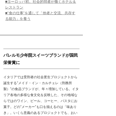
■ヨーロッパ初。社会的弱者が働くホテル＆
レストラン
■“食の仕事”を通して「他者と交流、共存す
る能力」を養う
パレルモ少年院スイーツブランドが国民
栄誉賞に
イタリアでは受刑者の社会更生プロジェクトから
誕生する“メイド・イン・カルチェレ（刑務所
製）”の食品ブランドが、年々増加している。イタ
リア各地の多様な食文化を反映した、その地域な
らではのワイン、ビール、コーヒー、パスタにお
菓子。どの“メーカー”も口を揃えるのは「味あり
き」。いくら意義のあるプロジェクトでも、おい