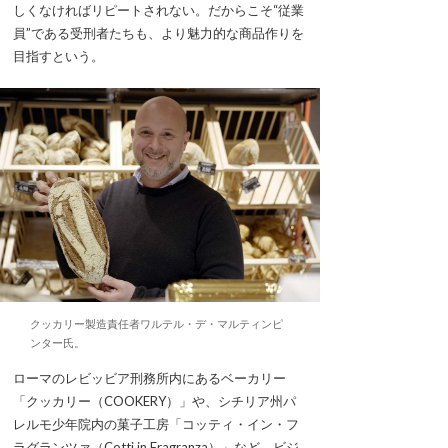
しくなければリピートされない。だからこそ“従業
員”である受刑者たちも、より魅力的な商品作りを
目指すという。
クッカリー製造責任者ワルテル・デ・マルティンピ
ンター氏。
ローマのレビッビア刑務所内にあるベーカリー
「クッカリー（COOKERY）」や、シチリア州パ
レルモ少年院内の菓子工房「コッティ・イン・フ
ラグランツァ（Cotti in Fragranza）」など、ビジ