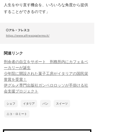
人生をやり直す機会を、いろいろな角度から提供
することができるのです」
◎アル・フレスコ
https://www.alfrescopalermo.it/
関連リンク
刑余者の自立をサポート 刑務所内にカフェ＆ベ
ーカリーが誕生
少年院に開設された菓子工房がイタリアの国民栄
誉賞を受賞！
伊グルメ専門出版社ガンベロロッソが手掛ける社
会支援プロジェクト
シェフ
イタリア
パン
スイーツ
ニコ・ロミート