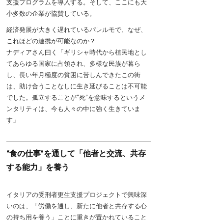
支援プログラムを導入する。そして、ここにも大
小多数の企業が協賛している。
経済発展が大きく遅れているパレルモで、なぜ、
これほどの連携が可能なのか？
ナディアさん曰く「ギリシャ時代から植民地とし
てあらゆる国家に占領され、多様な民族が暮ら
し、長い年月極度の貧困に苦しんできたこの街
は、助け合うことなしに生き延びることは不可能
でした。孤立することが“死”を意味するというメ
ンタリティは、今も人々の中に強く生きていま
す」
“食の仕事”を通して「他者と交流、共存
する能力」を養う
イタリアの受刑者更生支援プロジェクトで興味深
いのは、「労働を通し、新たに他者と共存する心
の持ち用を養う」ことに重きが置かれていること