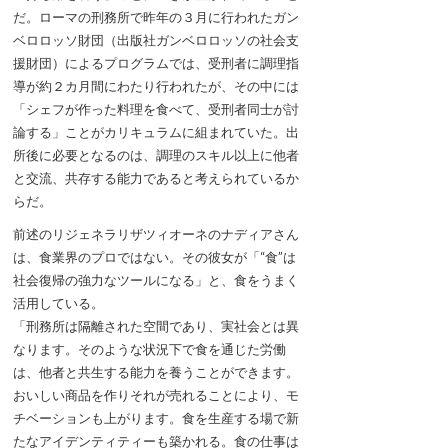
だ。ローマの刑務所で昨年の３月に行われたガン
ベロロッソ財団（出版社ガンベロロッソの社会支
援財団）によるプログラムでは、受刑者に調理指
導が約２カ月間にわたり行われたが、その中には
「シェフが作った料理を食べて、受刑者同士が討
論する」ことがカリキュラムに組まれていた。出
所後に必要となるのは、調理のスキル以上に他者
と交流、共存する能力であると考えられているか
らだ。
前述のリジェネラリザツィオーネのナディアさん
は、食業界のプロではない。その彼女が「“食”は
社会復帰の強力なツールになる」と、食をうまく
活用している。
「刑務所は隔離された空間であり、実社会とは異
なります。そのような状況下で食を通じた労働
は、他者と共生する能力を養うことができます。
おいしい商品を作りそれが売れることにより、モ
チベーションも上がります。食を生産する場で新
たなアイデンティティーも築かれる。食の仕事は