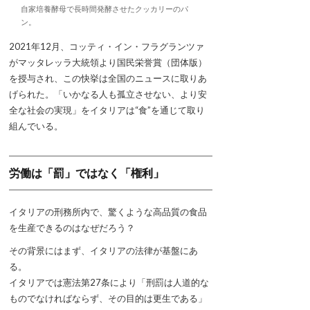
自家培養酵母で長時間発酵させたクッカリーのパ
ン。
2021年12月、コッティ・イン・フラグランツァ
がマッタレッラ大統領より国民栄誉賞（団体版）
を授与され、この快挙は全国のニュースに取りあ
げられた。「いかなる人も孤立させない、より安
全な社会の実現」をイタリアは“食”を通じて取り
組んでいる。
労働は「罰」ではなく「権利」
イタリアの刑務所内で、驚くような高品質の食品
を生産できるのはなぜだろう？
その背景にはまず、イタリアの法律が基盤にあ
る。
イタリアでは憲法第27条により「刑罰は人道的な
ものでなければならず、その目的は更生である」