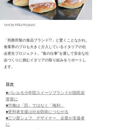
text by Mika Hisatani
「刑務所製の食品ブランド!?」と驚くことなかれ。
食業界のプロも大きく介入しているイタリアの社
会更生プロジェクト。“食の仕事”を通して安全な社
会づくりに挑むイタリアの取り組みをリポートし
ます。
目次
■パレルモ少年院スイーツブランドが国民栄
誉賞に
■労働は「罰」ではなく「権利」
■受刑者支援は社会防衛につながる
■三ツ星シェフ、デザイナー、企業が支援者
に