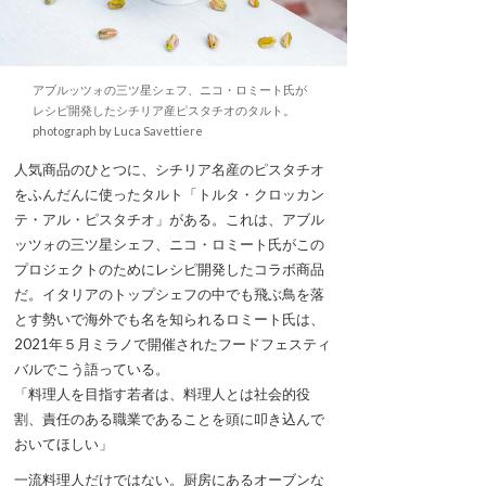
アブルッツォの三ツ星シェフ、ニコ・ロミート氏が
レシピ開発したシチリア産ピスタチオのタルト。
photograph by Luca Savettiere
人気商品のひとつに、シチリア名産のピスタチオ
をふんだんに使ったタルト「トルタ・クロッカン
テ・アル・ピスタチオ」がある。これは、アブル
ッツォの三ツ星シェフ、ニコ・ロミート氏がこの
プロジェクトのためにレシピ開発したコラボ商品
だ。イタリアのトップシェフの中でも飛ぶ鳥を落
とす勢いで海外でも名を知られるロミート氏は、
2021年５月ミラノで開催されたフードフェスティ
バルでこう語っている。
「料理人を目指す若者は、料理人とは社会的役
割、責任のある職業であることを頭に叩き込んで
おいてほしい」
一流料理人だけではない。厨房にあるオーブンな