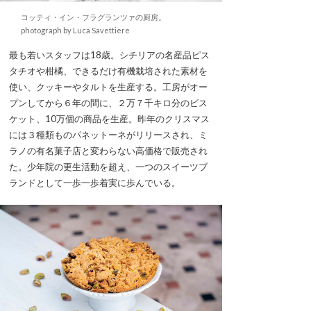
コッティ・イン・フラグランツァの厨房。
photograph by Luca Savettiere
最も若いスタッフは18歳。シチリアの名産品ピス
タチオや柑橘、できるだけ有機栽培された素材を
使い、クッキーやタルトを生産する。工房がオー
プンしてから６年の間に、２万７千キロ分のビス
ケット、10万個の商品を生産。昨年のクリスマス
には３種類ものパネットーネがリリースされ、ミ
ラノの有名菓子店と変わらない高価格で販売され
た。少年院の更生活動を超え、一つのスイーツブ
ランドとして一歩一歩着実に歩んでいる。