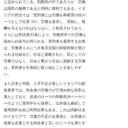
と定められている。刑務所の中であろうが、労働
は国民の義務であると同時に権利でもある。イタ
リアの刑法では「受刑者には労働を再教育の柱の
一つとして位置づけ、労働を提供し、奨励し、報
酬を与えなければならない」と制定されており、
さらには刑法第21条により、刑務所外での労働も
認められ給与が得られる。受刑者を雇用する企業
は、労働者１人につき毎月定額の税額控除が受け
られる仕組みだ。社会と遮断された、罰としての
労働ではなく、社会と繋がり社会に貢献する労働
は、受刑者が主体的に取り組むことを促しやす
い。
また日本と同様、人手不足が著しいイタリアの飲
食業界では、刑余者の労働力が穴埋め的な役割も
果たしており、前述のローマの刑務所内ベーカリ
ーのように受刑中から採用し、出所後も継続して
雇用契約を結ぶ民間企業もある。これは高齢社会
のイタリアで、労働力不足の企業側と、出所後の
就業を必要とする刑余者と互いのニーズを満たす