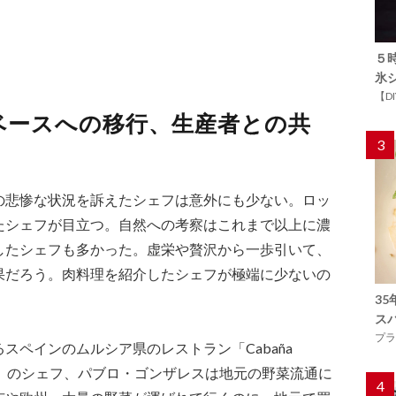
５
氷
【D
トベースへの移行、生産者との共
3
の悲惨な状況を訴えたシェフは意外にも少ない。ロッ
たシェフが目立つ。自然への考察はこれまで以上に濃
したシェフも多かった。虚栄や贅沢から一歩引いて、
果だろう。肉料理を紹介したシェフが極端に少ないの
3
ス
プラ
スペインのムルシア県のレストラン「Cabaña
ナビスタ」のシェフ、パブロ・ゴンザレスは地元の野菜流通に
4