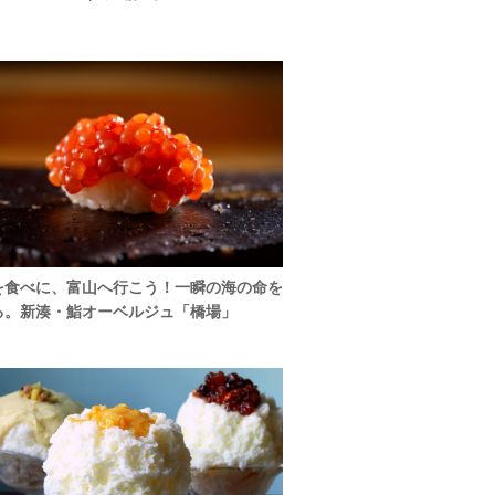
を食べに、富山へ行こう！一瞬の海の命を
る。新湊・鮨オーベルジュ「橋場」