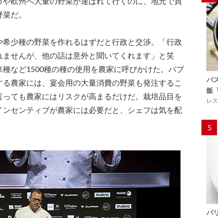
市や欧州へ大量の野菜が運ばれて行くのに、地元で買
野菜だ。
や希少種の野菜を作れるはずだと行政と交渉。「行政
れませんが、他の話は意外と聞いてくれます」と笑
種など1500種の種の使用を農家に呼びかけた。パブ
バ
する農家には、宴会用の大量消費の野菜も発注するこ
飯
言っても農家にはリスクが高まるだけだ。栽培品目を
レス
インセンティブが農家には必要だと、シェフは気を配
5
パ