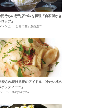
時間待ちの行列店の味を再現「自家製かき
シロップ」
IYレシピ】「ひみつ堂」森西浩二
5年愛され続ける夏のアイドル「冷たい桃の
パゲッティーニ」
ントベースの始め方52