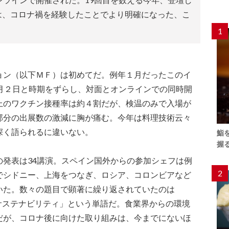
は、コロナ禍を経験したことでより明確になった、こ
。
1
ョン（以下ＭＦ）は初めてだ。例年１月だったこのイ
６月２日と時期をずらし、対面とオンラインでの同時開
上のワクチン接種率は約４割だが、検温のみで入場が
部分の出展数の激減に胸が痛む。今年は料理技術云々
深く語られるに違いない。
鮨
握
の発表は34講演。スペイン国外からの参加シェフは例
2
でシドニー、上海をつなぎ、ロシア、コロンビアなど
いた。数々の題目で顕著に繰り返されていたのは
bilidad サステナビリティ」という単語だ。食業界からの環境
だが、コロナ後に向けた取り組みは、今までにないほ