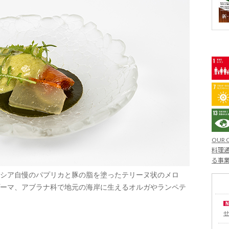
OUR 
料理通
る事
シア自慢のパプリカと豚の脂を塗ったテリーヌ状のメロ
ーマ、アブラナ科で地元の海岸に生えるオルガやランペテ