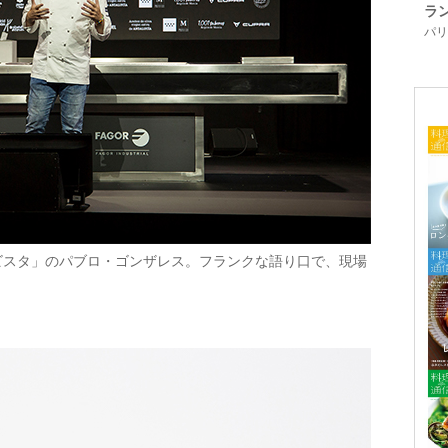
ラ
パリ「
ビスタ」のパブロ・ゴンザレス。フランクな語り口で、現場