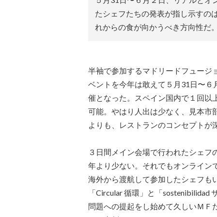
たシェフたちの発表が指し示すの
れからの食が向かうべき方向性だ
半袖で参加するマドリードフュージ
ベントを今年は敢えて５月31日〜
催となった。スペイン国内で１回以
可能。やはり人出は少なく、見本市
よりも、レストランのコンセプトが
３日間メイン会場で行われたシェフ
年より少ない。それでもオンライン
海外から渡航して参加したシェフも
「Circular 循環」と「sosteni
問題への提起をし始めて久しいＭＦ