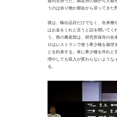
疑問を持った。隣近所の畑から大都
うのは余り物か都会から戻ってきた
彼は、輸出品目だけでなく、在来種
はお金をくれと言うと話を聞いてく
う。県の農産部は、研究所保存の在来
ロはレストランで使う希少種を栽培
とを約束する。単に希少種を作れと
増やしても収入が変わらないような
る。