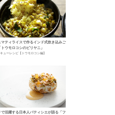
スマティライスで作るインド式炊き込みご
「トウモロコシのビリヤニ」
キューレシピ【トウモロコシ編】
リで活躍する日本人パティシエが語る「フ