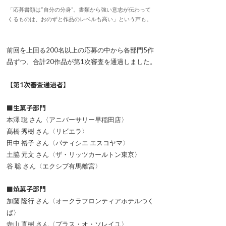
「応募書類は“自分の分身”。書類から強い意志が伝わって
くるものは、おのずと作品のレベルも高い」という声も。
前回を上回る200名以上の応募の中から各部門5作
品ずつ、合計20作品が第1次審査を通過しました。
【第1次審査通過者】
■生菓子部門
本澤 聡 さん〈アニバーサリー早稲田店〉
髙橋 秀樹 さん〈リビエラ〉
田中 裕子 さん〈パティシエ エスコヤマ〉
土脇 元文 さん〈ザ・リッツカールトン東京〉
谷 聡 さん〈エクシブ有馬離宮〉
■焼菓子部門
加藤 隆行 さん〈オークラフロンティアホテルつく
ば〉
寺山 直樹 さん〈プラス・オ・ソレイユ〉