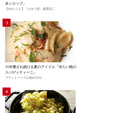
氷シロップ」
【DIYレシピ】「ひみつ堂」森西浩二
3
35年愛され続ける夏のアイドル「冷たい桃の
スパゲッティーニ」
プラントベースの始め方52
4