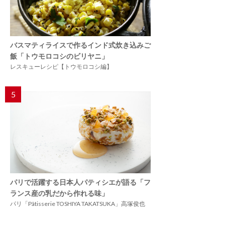
バスマティライスで作るインド式炊き込みご
飯「トウモロコシのビリヤニ」
レスキューレシピ【トウモロコシ編】
5
パリで活躍する日本人パティシエが語る「フ
ランス産の乳だから作れる味」
パリ「Pâtisserie TOSHIYA TAKATSUKA」高塚俊也