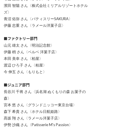
濱田 智陽 さん〈株式会社ミリアルリゾートホテル
ズ〉
青沼 佑弥 さん〈パティスリーSAKURA〉
伊藤 忠重 さん〈ラメール洋菓子店〉
■ファクトリー部門
山元 雄太 さん〈明治記念館〉
伊藤 梢 さん〈ベルベ 洋菓子店〉
本田 美幸 さん〈柏屋〉
渡辺 ひろ子 さん〈柏屋〉
今 伸五 さん〈もりもと〉
■ジュニア部門
長谷川 千将 さん〈浜名湖 ぬくもりの森 お菓子の
森〉
宮本 悠 さん〈グランドニッコー東京台場〉
森下 希貴 さん〈ホテル日航姫路〉
髙坂 翔 さん〈ラメール洋菓子店〉
伊勢 沙織 さん〈Patisserie M's Passion〉