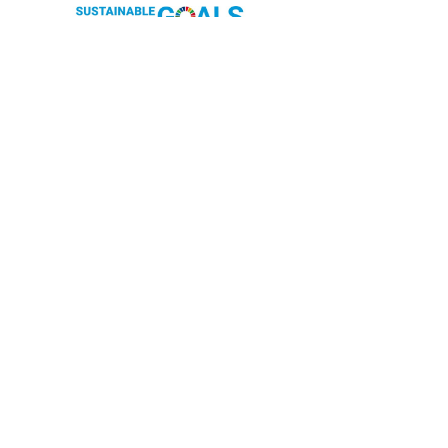
OUR CONTRIBUTION TO SDGs
料理通信社は、食の領域と深く関わるSDGs達成に繋が
る事業を目指し、メディア活動を続けて参ります。
「会社案内」「About us」更新のお知ら
せ
料理通信社 移転のお知らせ
2023年も気候キャンペーン「1.5℃の約束」に
参加します（SDGメディア・コンパクト）