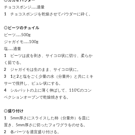
チョコスポンジ……適量
1
チョコスポンジを乾燥させてパウダーに砕く。
◎ビーツのチュイル
ビーツ……500g
ジャガイモ……100g
塩……適量
1
ビーツは皮を剥き、サイコロ状に切り、柔らか
く茹でる。
2
ジャガイモは生のまま、サイコロ状に。
3 1
と
2
と塩をごく少量の水（分量外）と共にミキ
サーで撹拌し、ピュレ状にする。
4
シルパットの上に薄く伸ばして、110℃のコン
ベクションオーブンで乾燥焼きする。
◎盛り付け
1
5mm厚さにスライスした柿（分量外）を皿に
置き、5mm厚さに切ったフォワグラをのせる。
2
各パーツを適宜盛り付ける。