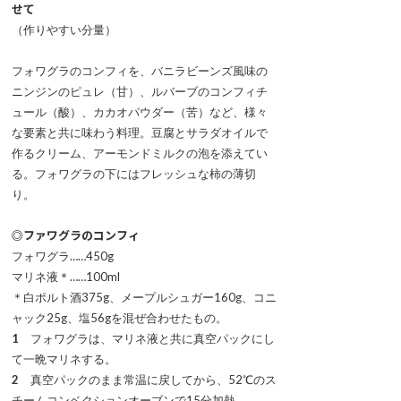
せて
（作りやすい分量）
フォワグラのコンフィを、バニラビーンズ風味の
ニンジンのピュレ（甘）、ルバーブのコンフィチ
ュール（酸）、カカオパウダー（苦）など、様々
な要素と共に味わう料理。豆腐とサラダオイルで
作るクリーム、アーモンドミルクの泡を添えてい
る。フォワグラの下にはフレッシュな柿の薄切
り。
◎ファワグラのコンフィ
フォワグラ……450g
マリネ液＊……100ml
＊白ポルト酒375g、メープルシュガー160g、コニ
ャック25g、塩56gを混ぜ合わせたもの。
1
フォワグラは、マリネ液と共に真空パックにし
て一晩マリネする。
2
真空パックのまま常温に戻してから、52℃のス
チームコンベクションオーブンで15分加熱。