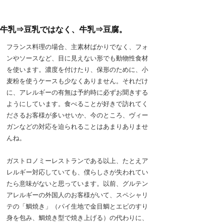
牛乳⇒豆乳ではなく、牛乳⇒豆腐。
フランス料理の場合、主素材ばかりでなく、フォ
ンやソースなど、目に見えない形でも動物性食材
を使います。濃度を付けたり、保形のために、小
麦粉を使うケースも少なくありません。それだけ
に、アレルギーの有無は予約時に必ずお聞きする
ようにしています。食べることが好きで訪れてく
ださるお客様が多いせいか、今のところ、ヴィー
ガンなどの対応を迫られることはあまりありませ
んね。
ガストロノミーレストランである以上、たとえア
レルギー対応していても、僕らしさが失われてい
たら意味がないと思っています。以前、グルテン
アレルギーの外国人のお客様がいて、スペシャリ
テの「鯛焼き」（パイ生地で金目鯛とエビのすり
身を包み、鯛焼き型で焼き上げる）の代わりに、