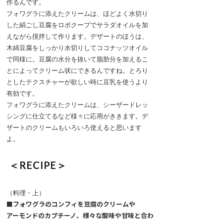
作るんです。
フォワグラに添えたクリームは、ほどよく水切り
した絹ごし豆腐をロボクープでサラダオイルを加
えながら撹拌して作ります。デザートのほうは、
木綿豆腐をしっかり水切りしてココナッツオイル
で同様に。豆腐の水分を抜いて脂肪分を加えるこ
とによってクリーム状にできるんですね。とろり
としたテクスチャーが欲しい時に豆乳を使うより
有効です。
フォワグラに添えたクリームは、シーザードレッ
シングに仕立てるなど様々に応用がききます。デ
ザートのクリームもいろいろ使えると思います
よ。
＜RECIPE＞
（料理・上）
■フォワグラのコンフィを豆腐のクリームや
アーモンドのカプチーノ、様々な酸味や甘味と合わ