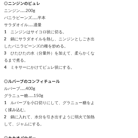
◎ニンジンのピュレ
ニンジン……200g
バニラビーンズ……半本
サラダオイル……適量
1
ニンジンはサイコロ状に切る。
2
鍋にサラダオイルを熱し、ニンジンとしごき出
したバニラビーンズの種を炒める。
3
ひたひたの水（分量外）を加えて、柔らかくな
るまで煮る。
4
ミキサーにかけてピュレ状にする。
◎ルバーブのコンフィチュール
ルバーブ……400g
グラニュー糖……150g
1
ルバーブを小口切りにして、グラニュー糖をよ
く揉み込む。
2
鍋に入れて、水分を引き出すように弱火で加熱
して、ジャムにする。
◎カカオパウダー