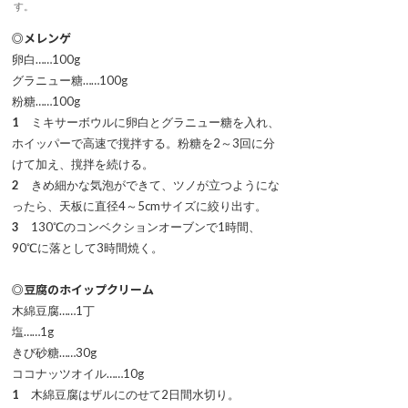
す。
◎メレンゲ
卵白……100g
グラニュー糖……100g
粉糖……100g
1
ミキサーボウルに卵白とグラニュー糖を入れ、
ホイッパーで高速で撹拌する。粉糖を2～3回に分
けて加え、撹拌を続ける。
2
きめ細かな気泡ができて、ツノが立つようにな
ったら、天板に直径4～5cmサイズに絞り出す。
3
130℃のコンベクションオーブンで1時間、
90℃に落として3時間焼く。
◎豆腐のホイップクリーム
木綿豆腐……1丁
塩……1g
きび砂糖……30g
ココナッツオイル……10g
1
木綿豆腐はザルにのせて2日間水切り。