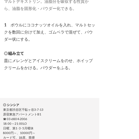
マルトデキストリン。油脂分を吸収する性質か
ら、油脂を固形化・パウダー化できる。
1
ボウルにココナッツオイルを入れ、マルトセッ
クを数回に分けて加え、ゴムベラで混ぜて、パウ
ダー状にする。
◎組み立て
皿にメレンゲとアイスクリームをのせ、ホイップ
クリームをかける。パウダーをふる。
◎ シンシア
東京都渋谷区千駄ヶ谷3-7-13
原宿東急アパートメントB1
☎ 03-6804-2006
18:00～21:00LO
日曜、第1･3･5月曜休
8000円～、10000円～
カード可、18席、禁煙