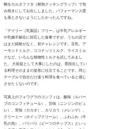
鯛をカルタファタ（耐熱クッキングラップ）で包
み焼きにしてお出ししました。パフォーマンス度
も落とさないようにしたかったんですね。
「デイリー（乳製品）フリー」は牛乳アレルギー
や乳糖不耐症に対応した食事ですが、うちの店で
はまだ経験がなく、初チャレンジです。豆乳、ア
ーモンドミルク、ココナッツミルク、ライスミル
クなど、いろんな植物性ミルクを試してみまし
た。 大前提として大事にしたのは、普段出してい
る料理そのままの姿形に仕立てることです。同じ
テーブルで自分だけ違う料理を食べていると感じ
させたくないのです。
写真上のフォワグラのコンフィは、酸味（ルバー
ブのコンフィチュール）、甘味（ニンジンのピュ
レ）、苦味（カカオ）、カリカリ（メレンゲ）、
クリーミー（ホイップクリーム）、ふわふわ（牛
乳の泡）、パリパリ（ビーツのチップス）といっ